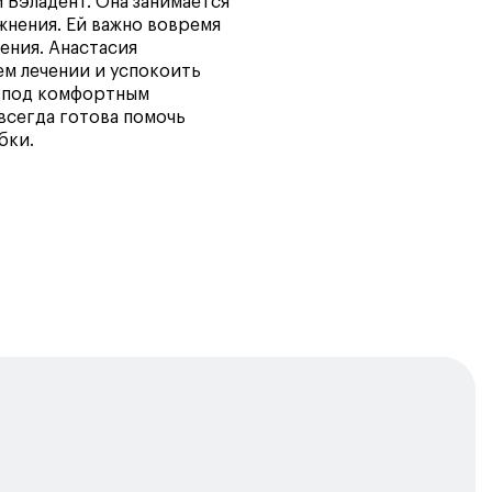
 Вэладент. Она занимается
жнения. Ей важно вовремя
ения. Анастасия
ем лечении и успокоить
т под комфортным
всегда готова помочь
бки.