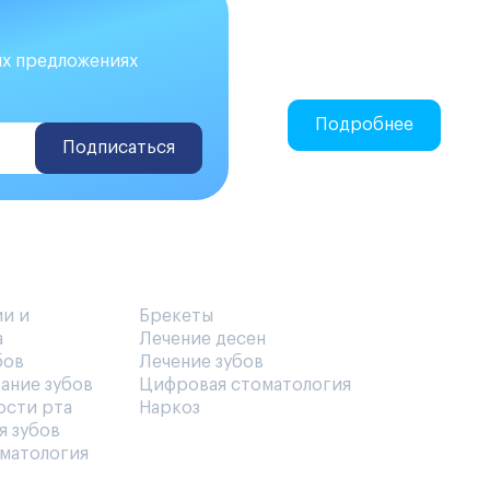
Делаем закупки
ых предложениях
Онлайн-закупки стомат
Подробнее
Подписаться
ии и
Брекеты
а
Лечение десен
бов
Лечение зубов
ание зубов
Цифровая стоматология
ости рта
Наркоз
я зубов
оматология