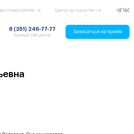
ая стоматология
Центр ортодонтии
8 (351) 246-77-77
Записаться на приём
Единый call-центр
ьевна