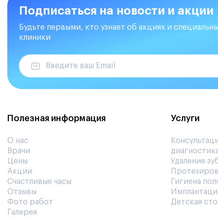
Подписаться на новости и акции
Будьте первыми, кто узнает об акциях и специальн
клиники
Полезная информация
Услуги
О нас
Консультац
Врачи
диагностик
Цены
Удаление зу
Акции
Протезиров
Счастливые часы
Гигиена пол
Отзывы
Имплантаци
Фото работ
Детская ст
Галерея