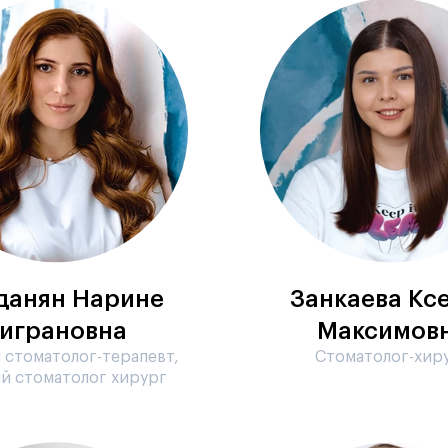
данян Нарине
Занкаева Кс
играновна
Максимов
 стоматолог-терапевт,
Стоматолог-хир
й стоматолог хирург