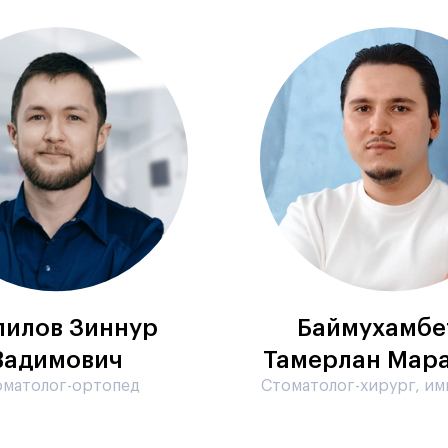
илов Зиннур
Баймухамбе
Вадимович
Тамерлан Мар
оматолог-ортопед
Стоматолог-хирург, им