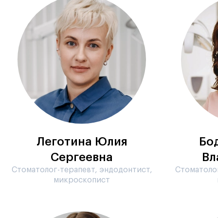
Леготина Юлия
Бо
Сергеевна
Вл
Стоматолог-терапевт, эндодонтист,
Стоматолог
микроскопист