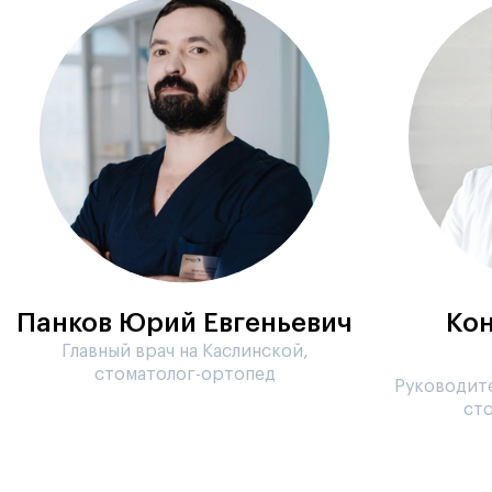
Панков Юрий Евгеньевич
Кон
Главный врач на Каслинской,
стоматолог-ортопед
Руководите
ст