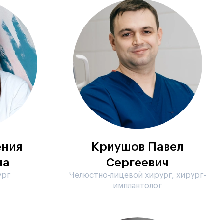
ения
Криушов Павел
на
Сергеевич
ург
Челюстно-лицевой хирург, хирург-
имплантолог