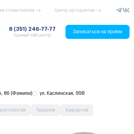
ая стоматология
Центр ортодонтии
8 (351) 246-77-77
Записаться на приём
Единый call-центр
, 86 (Фэмили)
ул. Каслинская, 99В
донтология
Терапия
Хирургия