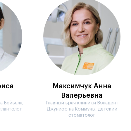
риса
Максимчук Анна
а
Валерьевна
а Бейвеля,
Главный врач клиники Вэладент
плантолог
Джуниор на Коммуны, детский
стоматолог