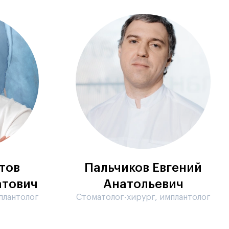
тов
Пальчиков Евгений
атович
Анатольевич
плантолог
Стоматолог-хирург, имплантолог