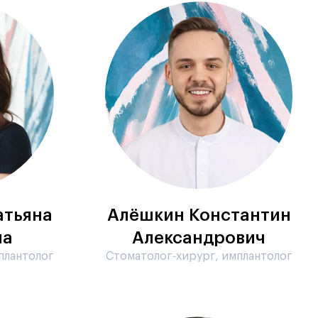
атьяна
Алёшкин Константин
на
Александрович
плантолог
Стоматолог-хирург, имплантолог