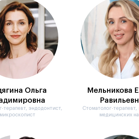
дягина Ольга
Мельникова Е
адимировна
Равильевн
-терапевт, эндодонтист,
Стоматолог-терапевт,
микроскопист
медицинских на