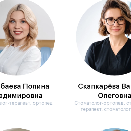
баева Полина
Скапкарёва Ва
адимировна
Олеговн
лог-терапевт, ортопед
Стоматолог-ортопед, с
терапевт, стоматоло