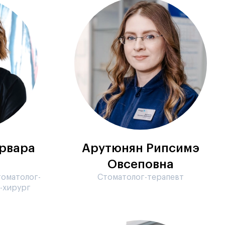
рвара
Арутюнян Рипсимэ
а
Овсеповна
томатолог-
Стоматолог-терапевт
г-хирург