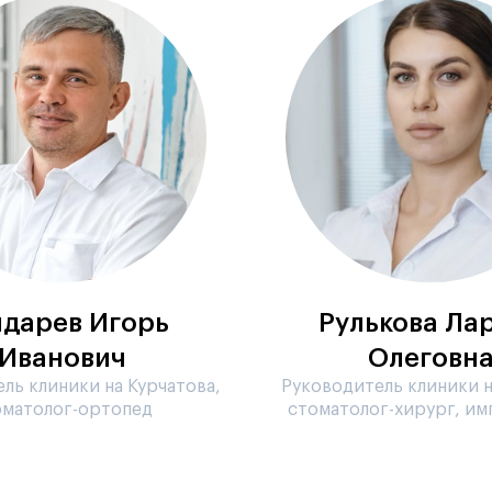
дарев Игорь
Рулькова Ла
Иванович
Олеговн
ль клиники на Курчатова,
Руководитель клиники н
оматолог-ортопед
стоматолог-хирург, им