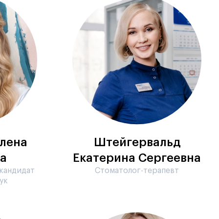
лена
Штейгервальд
а
Екатерина Сергеевна
 кандидат
Стоматолог-терапевт
ук