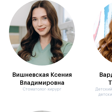
Вишневская Ксения
Вар
Владимировна
Т
Стоматолог-хирург
Детский
детски