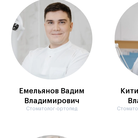
Емельянов Вадим
Кити
Владимирович
Вл
Стоматолог-ортопед
Стомато