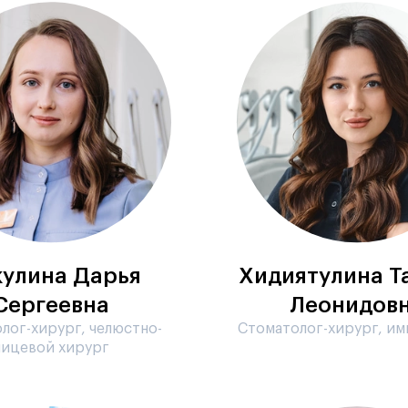
улина Дарья
Хидиятулина Т
Сергеевна
Леонидов
лог-хирург, челюстно-
Стоматолог-хирург, им
лицевой хирург