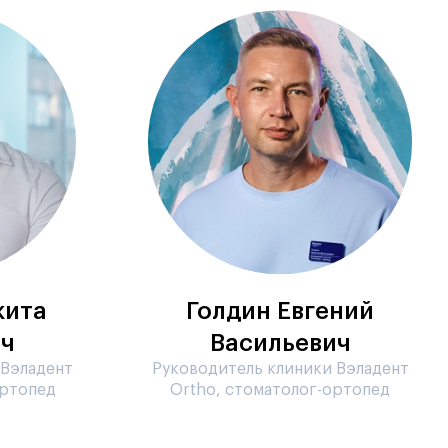
кита
Голдин Евгений
ич
Васильевич
 Вэладент
Руководитель клиники Вэладент
ортопед
Ortho, стоматолог-ортопед