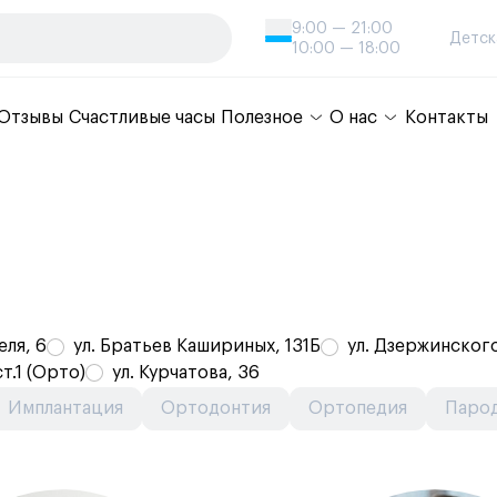
9:00 — 21:00
Детск
10:00 — 18:00
Отзывы
Счастливые часы
Полезное
О нас
Контакты
еля, 6
ул. Братьев Кашириных, 131Б
ул. Дзержинского
т.1 (Орто)
ул. Курчатова, 36
Имплантация
Ортодонтия
Ортопедия
Паро