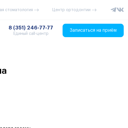
ая стоматология
Центр ортодонтии
8 (351) 246-77-77
Записаться на приём
Единый call-центр
на