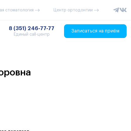
ая стоматология
Центр ортодонтии
8 (351) 246-77-77
Записаться на приём
Единый call-центр
оровна