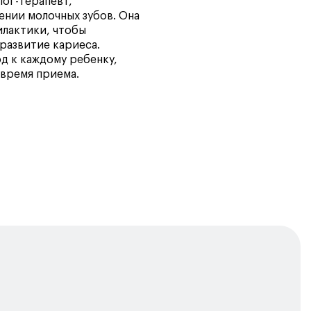
ог-терапевт,
ении молочных зубов. Она
илактики, чтобы
развитие кариеса.
д к каждому ребенку,
время приема.